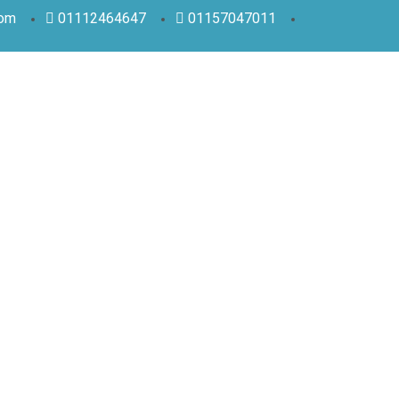
com
01112464647
01157047011