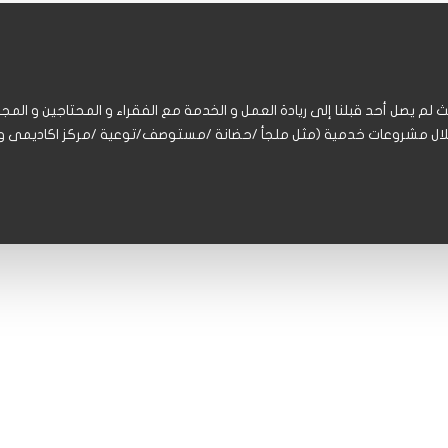
 لم يصل أحد قبلنا إلى ريادة العمل و الخدمة مع الفقراء و المحتاجين و المجمو
خلال مشروعات خدمية (مثل ملجأ /حضانة /مستوصف/توعية /مركز اكاديمى و ح