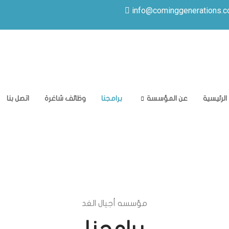
info@cominggenerations.
الرئيسية
عن المؤسسة
برامجنا
وظائف شاغرة
اتصل بنا
مؤسسه أجيال الغد
برامجنا