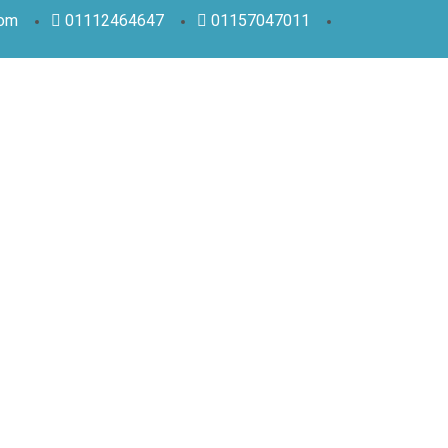
com
01112464647
01157047011